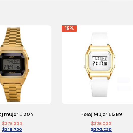
15%
oj mujer L1304
Reloj Mujer L1289
$
375.000
$
325.000
$
318.750
$
276.250