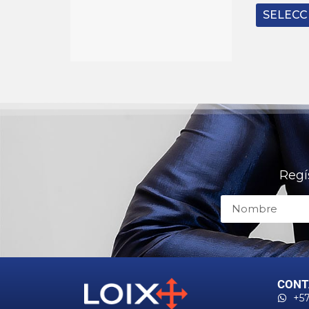
SELECC
Regí
CONT
+57