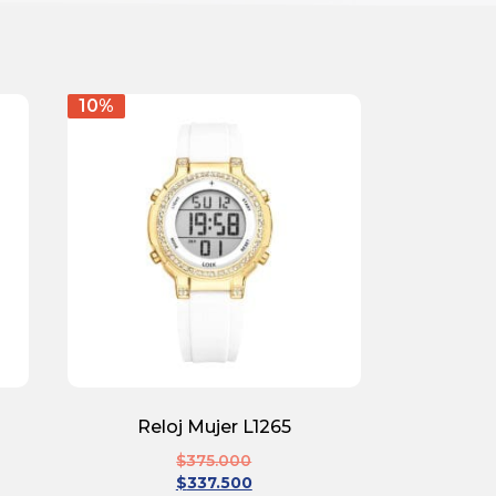
10%
Reloj Mujer L1265
$
375.000
$
337.500