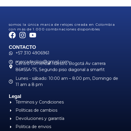
somos la única marca de relojes creada en Colombia
con más de 1.000 combinaciones disponibles
CONTACTO
+57 310 4906961
mercadeoloix@gmail.com
Centro comercial nuestro Bogotá Av carrera
86#55A-75, Segundo piso diagonal a smarfit
Lunes - sábado: 10:00 am – 8:00 pm, ​Domingo de
11 am a 8 pm
Legal
Términos y Condiciones
Políticas de cambios
Devoluciones y garantía
Politica de envios