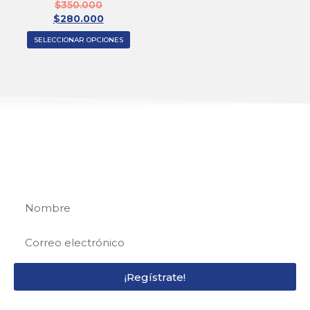
$
350.000
$
280.000
SELECCIONAR OPCIONES
REGÍSTRATE
Regístrate y recibe 15% de descuento en tu
primera compra
¡Regístrate!