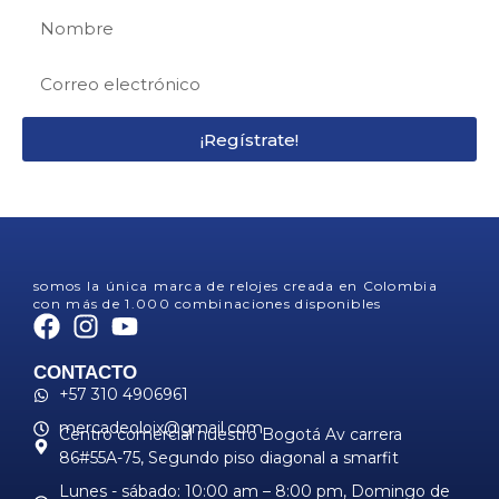
¡Regístrate!
somos la única marca de relojes creada en Colombia
con más de 1.000 combinaciones disponibles
CONTACTO
+57 310 4906961
mercadeoloix@gmail.com
Centro comercial nuestro Bogotá Av carrera
86#55A-75, Segundo piso diagonal a smarfit
Lunes - sábado: 10:00 am – 8:00 pm, ​Domingo de