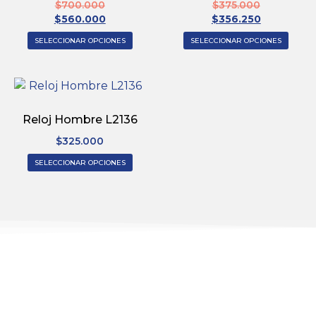
$
700.000
$
375.000
$
560.000
$
356.250
SELECCIONAR OPCIONES
SELECCIONAR OPCIONES
Reloj Hombre L2136
$
325.000
SELECCIONAR OPCIONES
REGÍSTRATE
Regístrate y recibe 15% de descuento en tu
primera compra