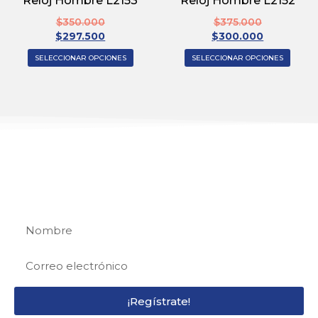
Reloj Hombre L2153
Reloj Hombre L2152
$
350.000
$
375.000
$
297.500
$
300.000
SELECCIONAR OPCIONES
SELECCIONAR OPCIONES
REGÍSTRATE
Regístrate y recibe 15% de descuento en tu
primera compra
¡Regístrate!