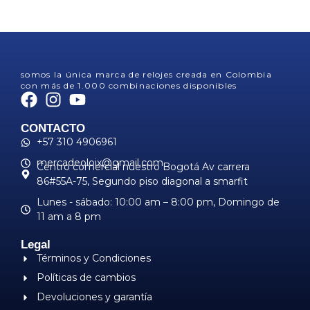
somos la única marca de relojes creada en Colombia
con más de 1.000 combinaciones disponibles
CONTACTO
+57 310 4906961
mercadeoloix@gmail.com
Centro comercial nuestro Bogotá Av carrera
86#55A-75, Segundo piso diagonal a smarfit
Lunes - sábado: 10:00 am – 8:00 pm, ​Domingo de
11 am a 8 pm
Legal
Términos y Condiciones
Políticas de cambios
Devoluciones y garantía