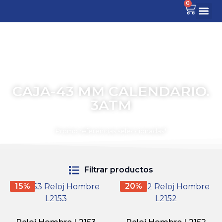
0
CAJA-43 MM CALENDARIO.
3ATM
TIEMPO PARA COMPARTIR
Promo referencias seleccionadas*
Filtrar productos
15%
20%