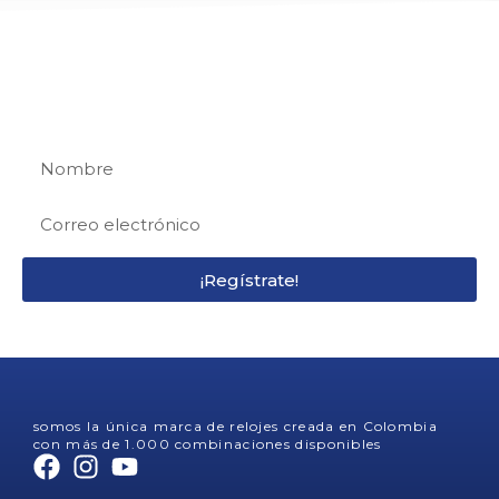
REGÍSTRATE
Regístrate y recibe 15% de descuento en tu
primera compra
¡Regístrate!
somos la única marca de relojes creada en Colombia
con más de 1.000 combinaciones disponibles