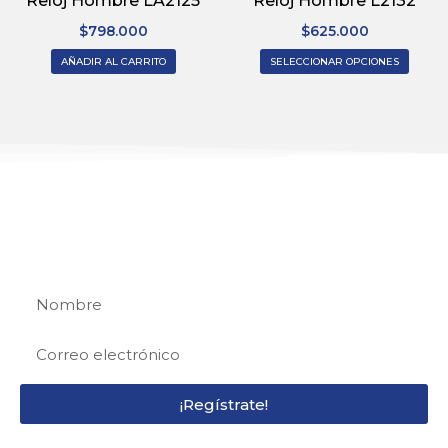
Reloj Hombre LA2125
Reloj Hombre L2132
$
798.000
$
625.000
AÑADIR AL CARRITO
SELECCIONAR OPCIONES
REGÍSTRATE
Regístrate y recibe 15% de descuento en tu
primera compra
¡Regístrate!