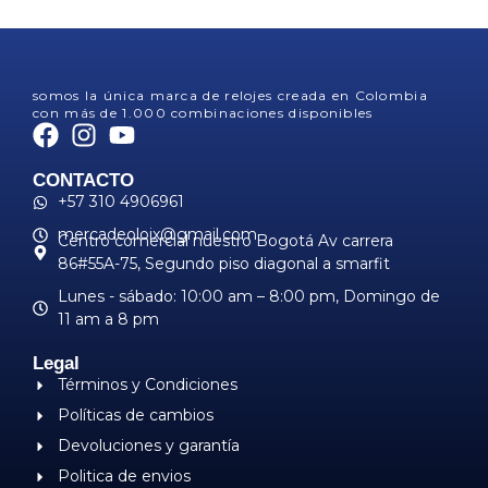
somos la única marca de relojes creada en Colombia
con más de 1.000 combinaciones disponibles
CONTACTO
+57 310 4906961
mercadeoloix@gmail.com
Centro comercial nuestro Bogotá Av carrera
86#55A-75, Segundo piso diagonal a smarfit
Lunes - sábado: 10:00 am – 8:00 pm, ​Domingo de
11 am a 8 pm
Legal
Términos y Condiciones
Políticas de cambios
Devoluciones y garantía
Politica de envios