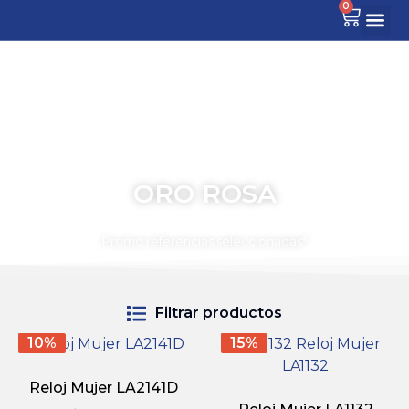
0
ORO ROSA
TIEMPO PARA COMPARTIR
Promo referencias seleccionadas*
Filtrar productos
10%
15%
Reloj Mujer LA2141D