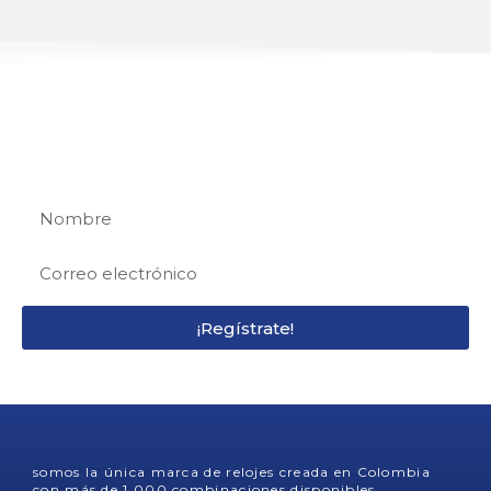
REGÍSTRATE
Regístrate y recibe 15% de descuento en tu
primera compra
¡Regístrate!
somos la única marca de relojes creada en Colombia
con más de 1.000 combinaciones disponibles