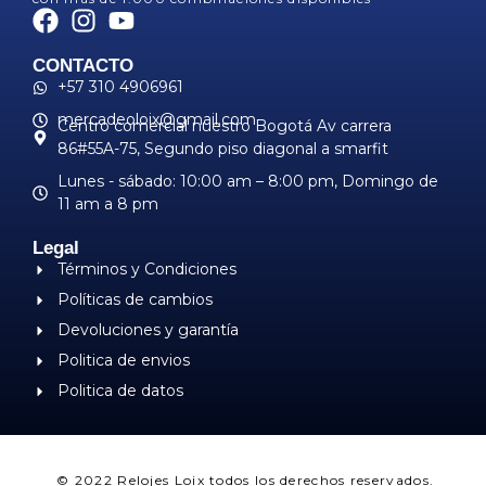
CONTACTO
+57 310 4906961
mercadeoloix@gmail.com
Centro comercial nuestro Bogotá Av carrera
86#55A-75, Segundo piso diagonal a smarfit
Lunes - sábado: 10:00 am – 8:00 pm, ​Domingo de
11 am a 8 pm
Legal
Términos y Condiciones
Políticas de cambios
Devoluciones y garantía
Politica de envios
Politica de datos
© 2022 Relojes Loix todos los derechos reservados.