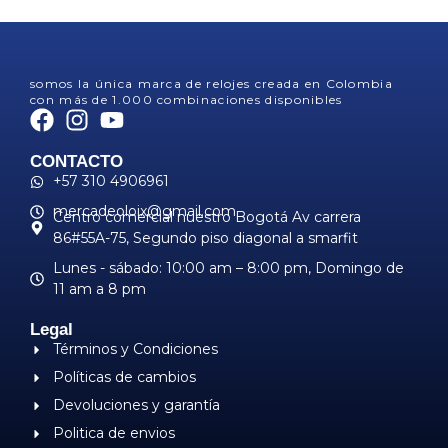
somos la única marca de relojes creada en Colombia
con más de 1.000 combinaciones disponibles
CONTACTO
+57 310 4906961
mercadeoloix@gmail.com
Centro comercial nuestro Bogotá Av carrera
86#55A-75, Segundo piso diagonal a smarfit
Lunes - sábado: 10:00 am – 8:00 pm, ​Domingo de
11 am a 8 pm
Legal
Términos y Condiciones
Políticas de cambios
Devoluciones y garantía
Politica de envios