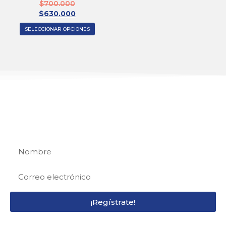
$
700.000
$
630.000
SELECCIONAR OPCIONES
REGÍSTRATE
Regístrate y recibe 15% de descuento en tu
primera compra
¡Regístrate!