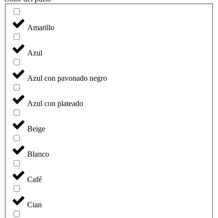
Amarillo
Azul
Azul con pavonado negro
Azul con plateado
Beige
Blanco
Café
Cian