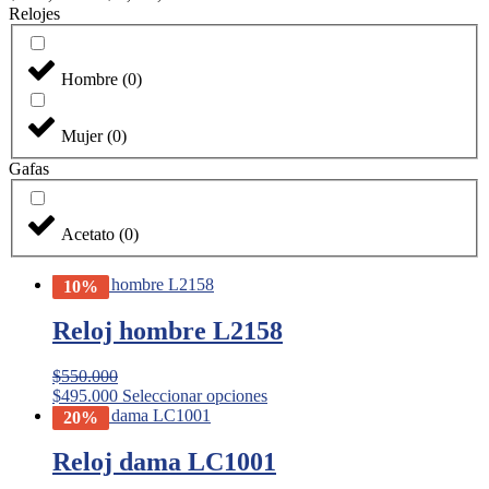
Relojes
Hombre
(
0
)
Mujer
(
0
)
Gafas
Acetato
(
0
)
10%
Reloj hombre L2158
$
550.000
Este
$
495.000
Seleccionar opciones
producto
20%
tiene
múltiples
Reloj dama LC1001
variantes.