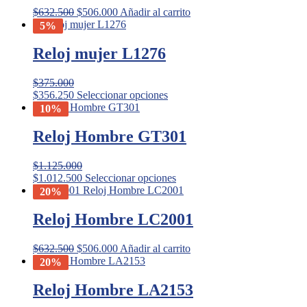
Las
$
632.500
$
506.000
Añadir al carrito
opciones
5%
se
pueden
Reloj mujer L1276
elegir
en
la
$
375.000
página
Este
$
356.250
Seleccionar opciones
de
producto
10%
producto
tiene
múltiples
Reloj Hombre GT301
variantes.
Las
$
1.125.000
opciones
Este
$
1.012.500
Seleccionar opciones
se
producto
20%
pueden
tiene
elegir
múltiples
Reloj Hombre LC2001
en
variantes.
la
Las
página
$
632.500
$
506.000
Añadir al carrito
opciones
de
20%
se
producto
pueden
Reloj Hombre LA2153
elegir
en