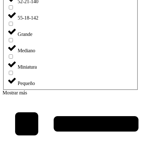
52-21-140
55-18-142
Grande
Mediano
Miniatura
Pequeño
Mostrar más