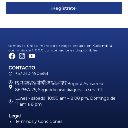
¡Regístrate!
somos la única marca de relojes creada en Colombia
con más de 1.000 combinaciones disponibles
CONTACTO
+57 310 4906961
mercadeoloix@gmail.com
Centro comercial nuestro Bogotá Av carrera
86#55A-75, Segundo piso diagonal a smarfit
Lunes - sábado: 10:00 am – 8:00 pm, ​Domingo de
11 am a 8 pm
Legal
Términos y Condiciones