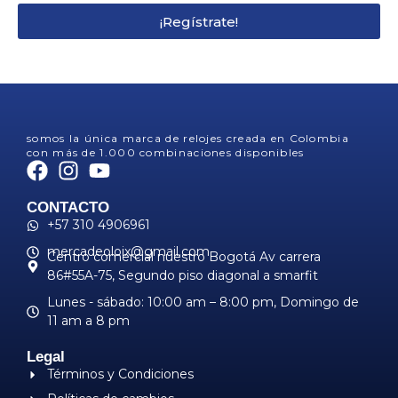
¡Regístrate!
somos la única marca de relojes creada en Colombia
con más de 1.000 combinaciones disponibles
CONTACTO
+57 310 4906961
mercadeoloix@gmail.com
Centro comercial nuestro Bogotá Av carrera
86#55A-75, Segundo piso diagonal a smarfit
Lunes - sábado: 10:00 am – 8:00 pm, ​Domingo de
11 am a 8 pm
Legal
Términos y Condiciones