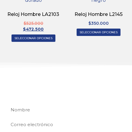
Reloj Hombre LA2103
Reloj Hombre L2145
$
525.000
$
350.000
$
472.500
SELECCIONAR OPCIONES
SELECCIONAR OPCIONES
REGÍSTRATE
Regístrate y recibe 15% de descuento en tu
primera compra