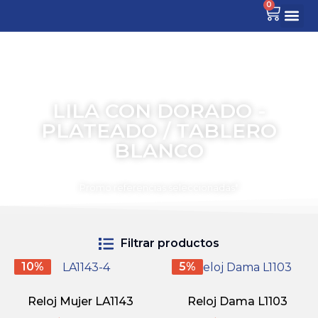
0
LILA CON DORADO -
PLATEADO / TABLERO
BLANCO
TIEMPO PARA COMPARTIR
Promo referencias seleccionadas*
Filtrar productos
10%
5%
Reloj Mujer LA1143
Reloj Dama L1103