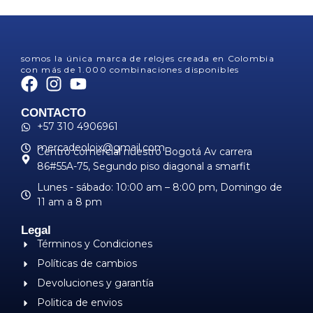
somos la única marca de relojes creada en Colombia
con más de 1.000 combinaciones disponibles
CONTACTO
+57 310 4906961
mercadeoloix@gmail.com
Centro comercial nuestro Bogotá Av carrera
86#55A-75, Segundo piso diagonal a smarfit
Lunes - sábado: 10:00 am – 8:00 pm, ​Domingo de
11 am a 8 pm
Legal
Términos y Condiciones
Políticas de cambios
Devoluciones y garantía
Politica de envios