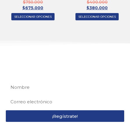
$
750.000
$
400.000
$
675.000
$
380.000
SELECCIONAR OPCIONES
SELECCIONAR OPCIONES
REGÍSTRATE
Regístrate y recibe 15% de descuento en tu
primera compra
¡Regístrate!