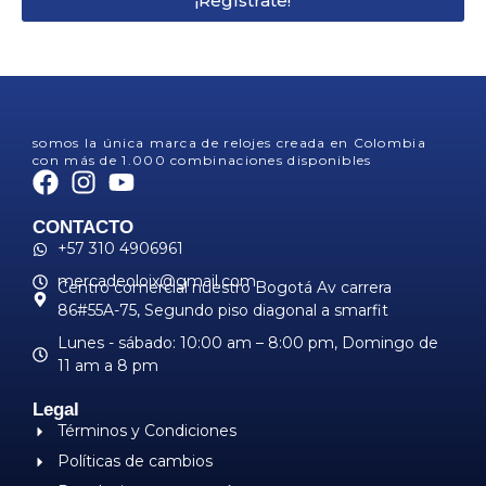
¡Regístrate!
somos la única marca de relojes creada en Colombia
con más de 1.000 combinaciones disponibles
CONTACTO
+57 310 4906961
mercadeoloix@gmail.com
Centro comercial nuestro Bogotá Av carrera
86#55A-75, Segundo piso diagonal a smarfit
Lunes - sábado: 10:00 am – 8:00 pm, ​Domingo de
11 am a 8 pm
Legal
Términos y Condiciones
Políticas de cambios