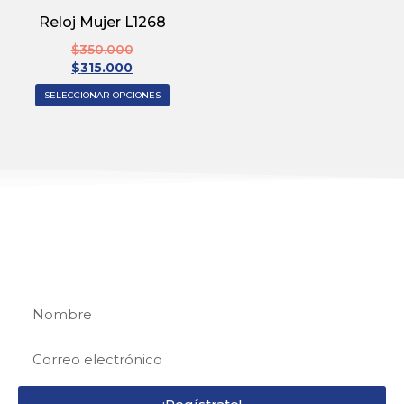
Reloj Mujer L1268
$
350.000
$
315.000
SELECCIONAR OPCIONES
REGÍSTRATE
Regístrate y recibe 15% de descuento en tu
primera compra