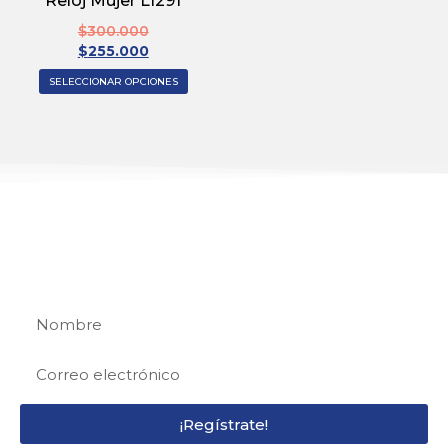
Reloj Mujer L1291
$
300.000
$
255.000
SELECCIONAR OPCIONES
REGÍSTRATE
Regístrate y recibe 15% de descuento en tu
primera compra
¡Regístrate!