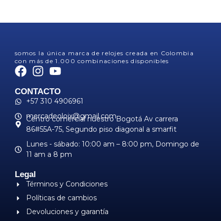
somos la única marca de relojes creada en Colombia
con más de 1.000 combinaciones disponibles
CONTACTO
+57 310 4906961
mercadeoloix@gmail.com
Centro comercial nuestro Bogotá Av carrera
86#55A-75, Segundo piso diagonal a smarfit
Lunes - sábado: 10:00 am – 8:00 pm, ​Domingo de
11 am a 8 pm
Legal
Términos y Condiciones
Políticas de cambios
Devoluciones y garantía