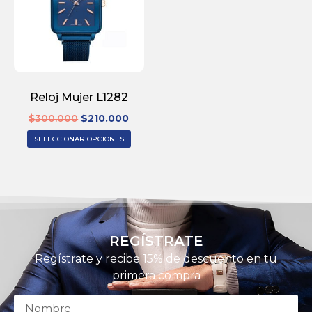
Reloj Mujer L1282
$
300.000
$
210.000
SELECCIONAR OPCIONES
REGÍSTRATE
Regístrate y recibe 15% de descuento en tu
primera compra