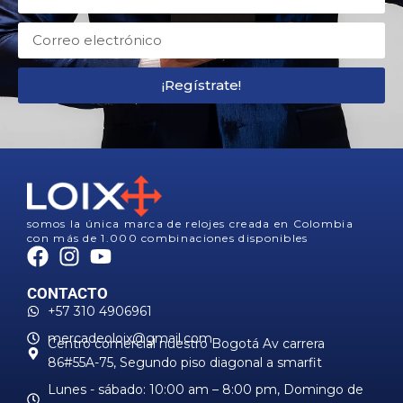
¡Regístrate!
somos la única marca de relojes creada en Colombia
con más de 1.000 combinaciones disponibles
CONTACTO
+57 310 4906961
mercadeoloix@gmail.com
Centro comercial nuestro Bogotá Av carrera
86#55A-75, Segundo piso diagonal a smarfit
Lunes - sábado: 10:00 am – 8:00 pm, ​Domingo de