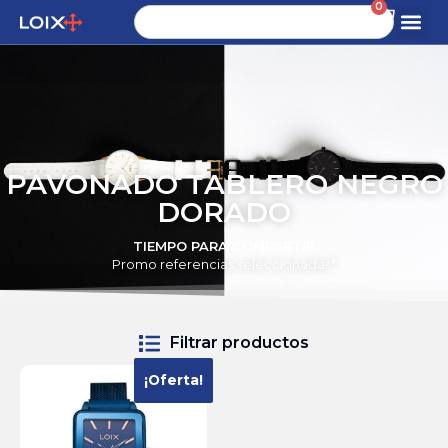
0
PAVONADO TABLERO NEGRO
DORADO
TIEMPO PARA COMPARTIR
Promo referencias seleccionadas*
Filtrar productos
¡Oferta!