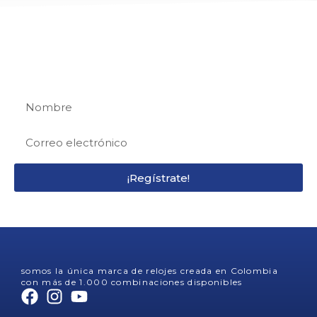
REGÍSTRATE
Regístrate y recibe 15% de descuento en tu
primera compra
¡Regístrate!
somos la única marca de relojes creada en Colombia
con más de 1.000 combinaciones disponibles