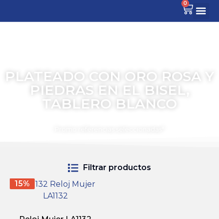
0
PLATEADO CON ORO ROSA Y
PIEDRAS EN EL BISEL,
TABLERO BLANCO
TIEMPO PARA COMPARTIR
Promo referencias seleccionadas*
Filtrar productos
15%