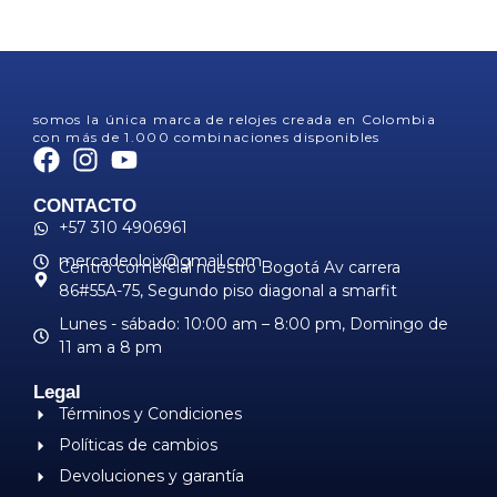
somos la única marca de relojes creada en Colombia
con más de 1.000 combinaciones disponibles
CONTACTO
+57 310 4906961
mercadeoloix@gmail.com
Centro comercial nuestro Bogotá Av carrera
86#55A-75, Segundo piso diagonal a smarfit
Lunes - sábado: 10:00 am – 8:00 pm, ​Domingo de
11 am a 8 pm
Legal
Términos y Condiciones
Políticas de cambios
Devoluciones y garantía