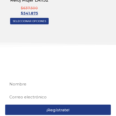
Reloj Mujer LA1132
$
637.500
$
541.875
SELECCIONAR OPCIONES
REGÍSTRATE
Regístrate y recibe 15% de descuento en tu
primera compra
¡Regístrate!