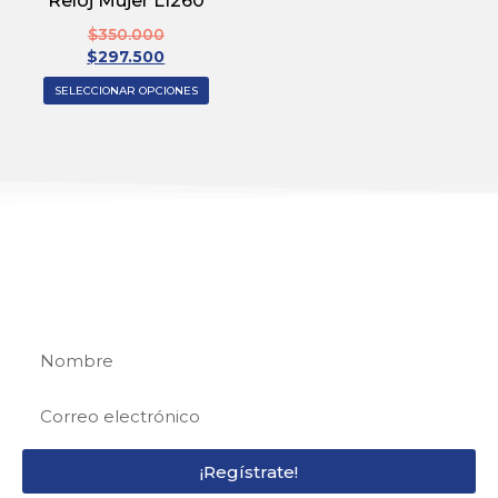
Reloj Mujer L1260
$
350.000
$
297.500
SELECCIONAR OPCIONES
REGÍSTRATE
Regístrate y recibe 15% de descuento en tu
primera compra
¡Regístrate!