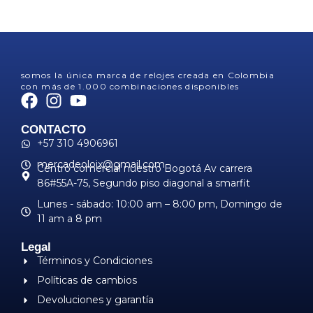
somos la única marca de relojes creada en Colombia
con más de 1.000 combinaciones disponibles
CONTACTO
+57 310 4906961
mercadeoloix@gmail.com
Centro comercial nuestro Bogotá Av carrera
86#55A-75, Segundo piso diagonal a smarfit
Lunes - sábado: 10:00 am – 8:00 pm, ​Domingo de
11 am a 8 pm
Legal
Términos y Condiciones
Políticas de cambios
Devoluciones y garantía