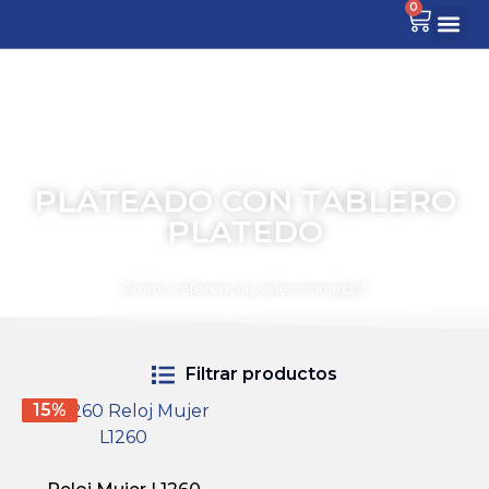
0
PLATEADO CON TABLERO
PLATEDO
TIEMPO PARA COMPARTIR
Promo referencias seleccionadas*
Filtrar productos
15%