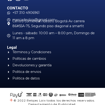
CONTACTO
+57 310 4906961
mercadeoloix@gmail.com
Centro comercial nuestro Bogotá Av carrera
86#55A-75, Segundo piso diagonal a smarfit
Lunes - sábado: 10:00 am – 8:00 pm, ​Domingo de
11 am a 8 pm
Legal
Términos y Condiciones
Políticas de cambios
Devoluciones y garantía
Politica de envios
Politica de datos
© 2022 Relojes Loix todos los derechos reservados.
Departamento de Publicidad.