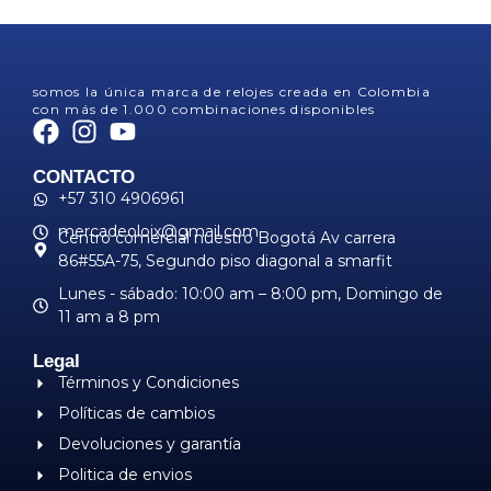
somos la única marca de relojes creada en Colombia
con más de 1.000 combinaciones disponibles
CONTACTO
+57 310 4906961
mercadeoloix@gmail.com
Centro comercial nuestro Bogotá Av carrera
86#55A-75, Segundo piso diagonal a smarfit
Lunes - sábado: 10:00 am – 8:00 pm, ​Domingo de
11 am a 8 pm
Legal
Términos y Condiciones
Políticas de cambios
Devoluciones y garantía
Politica de envios