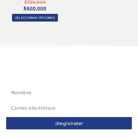
$
750.000
$
600.000
SELECCIONAR OPCIONES
REGÍSTRATE
Regístrate y recibe 15% de descuento en tu
primera compra
¡Regístrate!