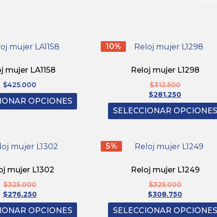
10%
j mujer LA1158
Reloj mujer L1298
$
425.000
$
312.500
$
281.250
IONAR OPCIONES
SELECCIONAR OPCIONE
5%
oj mujer L1302
Reloj mujer L1249
$
325.000
$
325.000
$
276.250
$
308.750
IONAR OPCIONES
SELECCIONAR OPCIONE