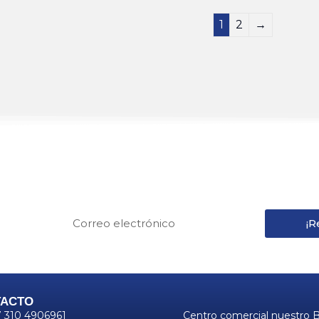
1
2
→
REGÍSTRATE
strate y recibe 15% de descuento en tu primera c
¡R
TACTO
CONTACTO
 310 4906961
Centro comercial nuestro 