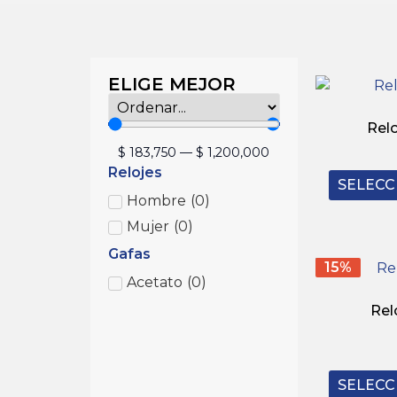
ELIGE MEJOR
Relo
$
183,750
—
$
1,200,000
Relojes
SELECC
Hombre
(
0
)
Mujer
(
0
)
Gafas
15%
Acetato
(
0
)
Rel
SELECC