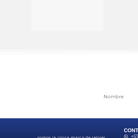
Regí
CON
+57
somos la única marca de relojes