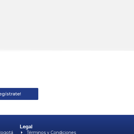
ompra
egístrate!
Legal
Bogotá
Términos y Condiciones