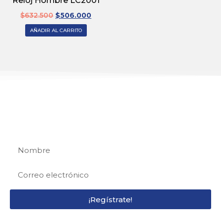
Reloj Hombre LC2001
$
632.500
$
506.000
AÑADIR AL CARRITO
REGÍSTRATE
Regístrate y recibe 15% de descuento en tu
primera compra
¡Regístrate!