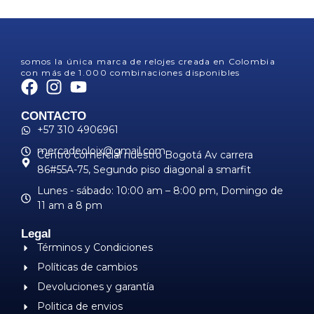
somos la única marca de relojes creada en Colombia
con más de 1.000 combinaciones disponibles
CONTACTO
+57 310 4906961
mercadeoloix@gmail.com
Centro comercial nuestro Bogotá Av carrera
86#55A-75, Segundo piso diagonal a smarfit
Lunes - sábado: 10:00 am – 8:00 pm, ​Domingo de
11 am a 8 pm
Legal
Términos y Condiciones
Políticas de cambios
Devoluciones y garantía
Politica de envios