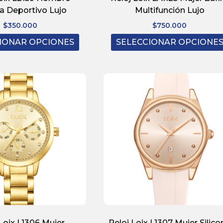
na Deportivo Lujo
Multifunción Lujo
$
350.000
$
750.000
IONAR OPCIONES
SELECCIONAR OPCIONE
Loix L1306 Mujer
Reloj Loix L1307 Mujer Silico