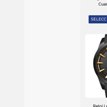
Cua
SELECC
Reloj 