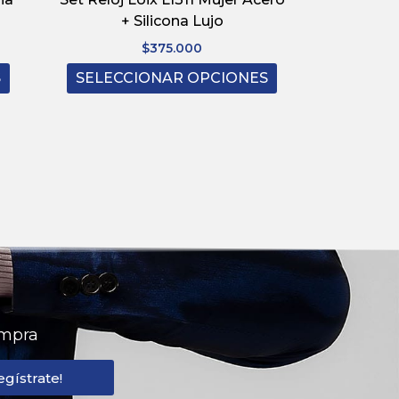
+ Silicona Lujo
$
375.000
S
SELECCIONAR OPCIONES
ompra
egístrate!