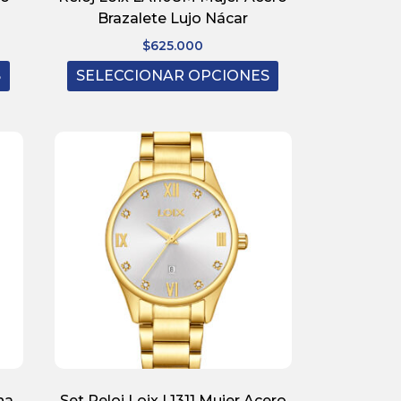
Brazalete Lujo Nácar
$
625.000
S
SELECCIONAR OPCIONES
na
Set Reloj Loix L1311 Mujer Acero