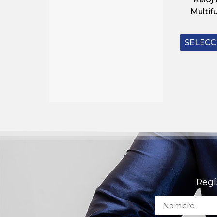
Multif
SELECC
Regí