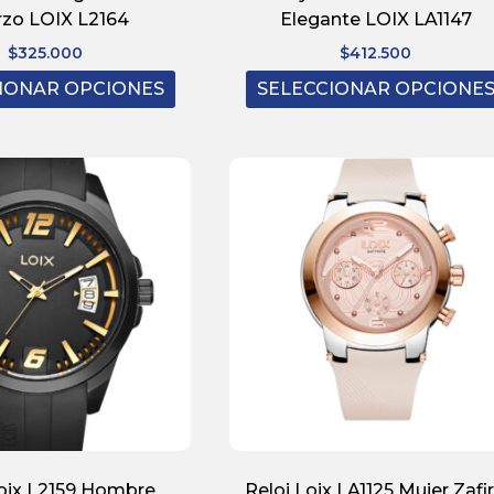
rzo LOIX L2164
Elegante LOIX LA1147
$
325.000
$
412.500
IONAR OPCIONES
SELECCIONAR OPCIONE
Loix L2159 Hombre
Reloj Loix LA1125 Mujer Zafi