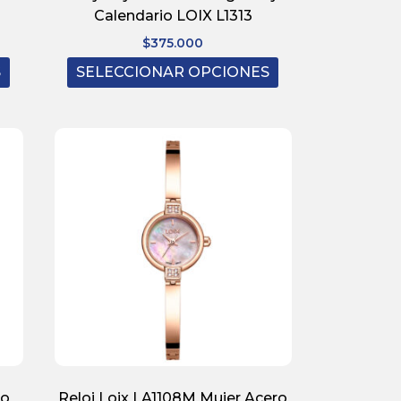
Calendario LOIX L1313
$
375.000
S
SELECCIONAR OPCIONES
ro
Reloj Loix LA1108M Mujer Acero