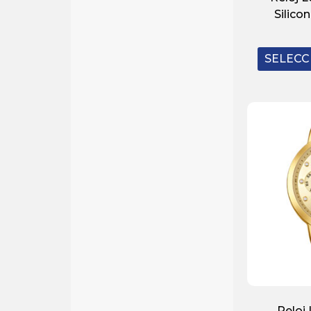
Silico
SELECC
Reloj 