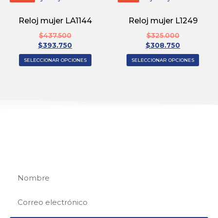
Reloj mujer LA1144
Reloj mujer L1249
$
437.500
$
325.000
$
393.750
$
308.750
SELECCIONAR OPCIONES
SELECCIONAR OPCIONES
REGÍSTRATE
Regístrate y recibe 15% de descuento en tu
primera compra