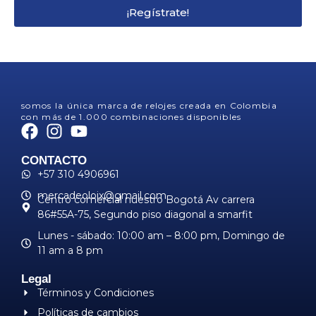
¡Regístrate!
somos la única marca de relojes creada en Colombia
con más de 1.000 combinaciones disponibles
CONTACTO
+57 310 4906961
mercadeoloix@gmail.com
Centro comercial nuestro Bogotá Av carrera
86#55A-75, Segundo piso diagonal a smarfit
Lunes - sábado: 10:00 am – 8:00 pm, ​Domingo de
11 am a 8 pm
Legal
Términos y Condiciones
Políticas de cambios