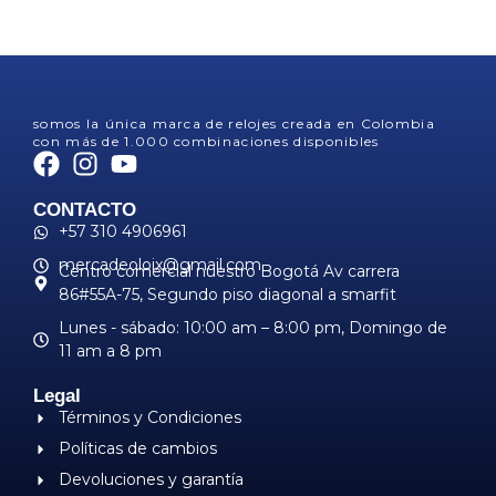
somos la única marca de relojes creada en Colombia
con más de 1.000 combinaciones disponibles
CONTACTO
+57 310 4906961
mercadeoloix@gmail.com
Centro comercial nuestro Bogotá Av carrera
86#55A-75, Segundo piso diagonal a smarfit
Lunes - sábado: 10:00 am – 8:00 pm, ​Domingo de
11 am a 8 pm
Legal
Términos y Condiciones
Políticas de cambios
Devoluciones y garantía