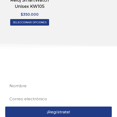
Reloj SmartWatch
Unisex KW105
$
350.000
SELECCIONAR OPCIONES
REGÍSTRATE
Regístrate y recibe 15% de descuento en tu
primera compra
¡Regístrate!