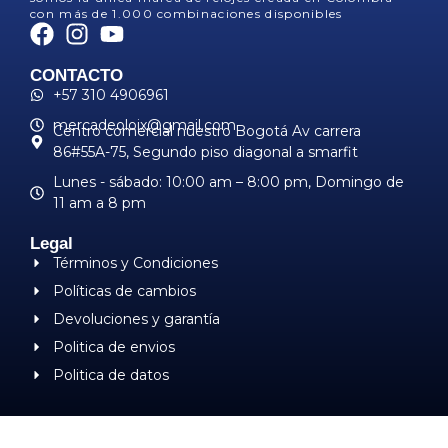
con más de 1.000 combinaciones disponibles
CONTACTO
+57 310 4906961
mercadeoloix@gmail.com
Centro comercial nuestro Bogotá Av carrera
86#55A-75, Segundo piso diagonal a smarfit
Lunes - sábado: 10:00 am – 8:00 pm, ​Domingo de
11 am a 8 pm
Legal
Términos y Condiciones
Políticas de cambios
Devoluciones y garantía
Politica de envios
Politica de datos