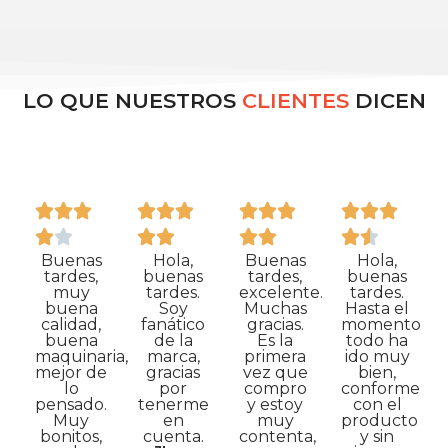
LO QUE NUESTROS
CLIENTES
DICEN
Buenas
Hola,
Buenas
Hola,
tardes,
buenas
tardes,
buenas
muy
tardes.
excelente.
tardes.
buena
Soy
Muchas
Hasta el
calidad,
fanático
gracias.
momento
buena
de la
Es la
todo ha
maquinaria,
marca,
primera
ido muy
mejor de
gracias
vez que
bien,
lo
por
compro
conforme
pensado.
tenerme
y estoy
con el
Muy
en
muy
producto
bonitos,
cuenta.
contenta,
y sin