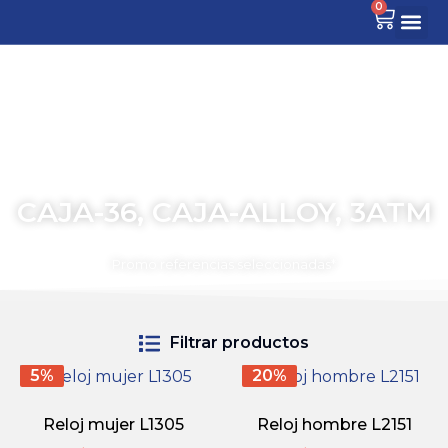
0
CAJA-36, CAJA-ALLOY, 3ATM
TIEMPO PARA COMPARTIR
Promo referencias seleccionadas*
Filtrar productos
5%
20%
Reloj mujer L1305
Reloj hombre L2151