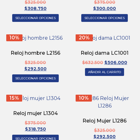
$
325.000
$
375.000
$
308.750
$
300.000
SELECCIONAR OPCIONES
SELECCIONAR OPCIONES
10%
20%
Reloj hombre L2156
Reloj dama LC1001
$
325.000
$
632.500
$
506.000
$
292.500
AÑADIR AL CARRITO
SELECCIONAR OPCIONES
15%
10%
Reloj mujer L1304
Reloj Mujer L1286
$
375.000
$
318.750
$
325.000
$
292.500
SELECCIONAR OPCIONES