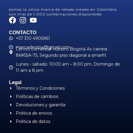
somos la única marca de relojes creada en Colombia
con más de 1.000 combinaciones disponibles
CONTACTO
+57 310 4906961
mercadeoloix@gmail.com
Centro comercial nuestro Bogotá Av carrera
86#55A-75, Segundo piso diagonal a smarfit
Lunes - sábado: 10:00 am – 8:00 pm, ​Domingo de
11 am a 8 pm
Legal
Términos y Condiciones
Políticas de cambios
Devoluciones y garantía
Politica de envios
Politica de datos