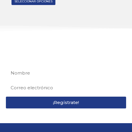
SELECCIONAR OPCIONES
REGÍSTRATE
Regístrate y recibe 15% de descuento en tu
primera compra
¡Regístrate!