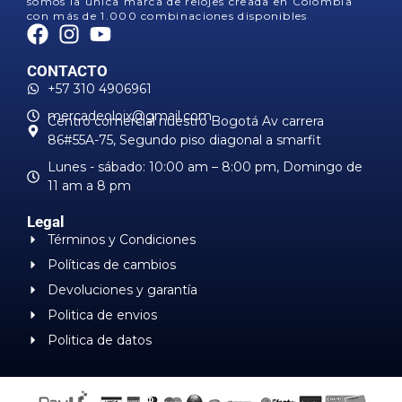
somos la única marca de relojes creada en Colombia
con más de 1.000 combinaciones disponibles
CONTACTO
+57 310 4906961
mercadeoloix@gmail.com
Centro comercial nuestro Bogotá Av carrera
86#55A-75, Segundo piso diagonal a smarfit
Lunes - sábado: 10:00 am – 8:00 pm, ​Domingo de
11 am a 8 pm
Legal
Términos y Condiciones
Políticas de cambios
Devoluciones y garantía
Politica de envios
Politica de datos