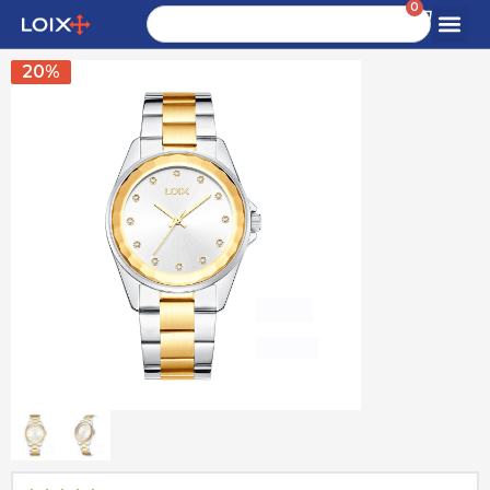
0
20%