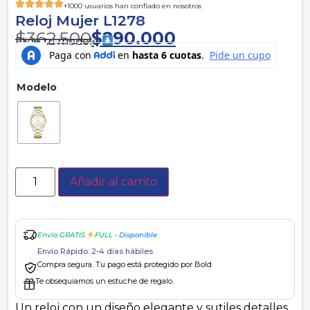
+1000 usuarios han confiado en nosotros
Reloj Mujer L1278
$
362.500
$
290.000
Elige tu modelo
Modelo
Añadir al carrito
Envío GRATIS
FULL
• Disponible
Envío Rápido: 2-4 días hábiles
Compra segura. Tu pago está protegido por Bold
Te obsequiamos un estuche de regalo.
Un reloj con un diseño elegante y sutiles detalles