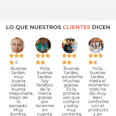
LO QUE NUESTROS
CLIENTES
DICEN
Buenas
Hola,
Buenas
Hola,
tardes,
buenas
tardes,
buenas
muy
tardes.
excelente.
tardes.
buena
Soy
Muchas
Hasta el
calidad,
fanático
gracias.
momento
buena
de la
Es la
todo ha
maquinaria,
marca,
primera
ido muy
mejor de
gracias
vez que
bien,
lo
por
compro
conforme
pensado.
tenerme
y estoy
con el
Muy
en
muy
producto
bonitos,
cuenta.
contenta,
y sin