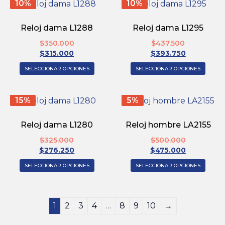
10%
10%
Reloj dama L1288
Reloj dama L1295
$
350.000
$
437.500
$
315.000
$
393.750
SELECCIONAR OPCIONES
SELECCIONAR OPCIONES
15%
5%
Reloj dama L1280
Reloj hombre LA2155
$
325.000
$
500.000
$
276.250
$
475.000
SELECCIONAR OPCIONES
SELECCIONAR OPCIONES
1
2
3
4
…
8
9
10
→