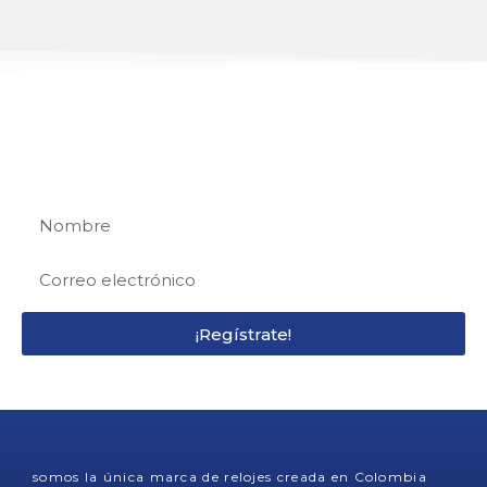
REGÍSTRATE
Regístrate y recibe 15% de descuento en tu
primera compra
¡Regístrate!
somos la única marca de relojes creada en Colombia