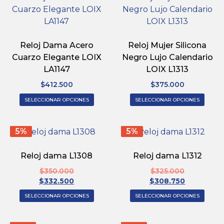
Reloj Dama Acero
Reloj Mujer Silicona
Cuarzo Elegante LOIX
Negro Lujo Calendario
LA1147
LOIX L1313
$
412.500
$
375.000
SELECCIONAR OPCIONES
SELECCIONAR OPCIONES
5%
5%
Reloj dama L1308
Reloj dama L1312
$
350.000
$
325.000
$
332.500
$
308.750
SELECCIONAR OPCIONES
SELECCIONAR OPCIONES