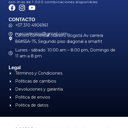
con más de 1.000 combinaciones disponibles
CONTACTO
+57 310 4906961
mercadeoloix@gmail.com
Centro comercial nuestro Bogotá Av carrera
86#55A-75, Segundo piso diagonal a smarfit
Lunes - sábado: 10:00 am – 8:00 pm, ​Domingo de
11 am a 8 pm
Legal
Términos y Condiciones
Políticas de cambios
Devoluciones y garantía
Politica de envios
Politica de datos