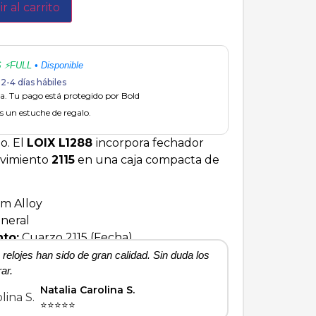
r al carrito
S ⚡FULL
• Disponible
2-4 días hábiles
. Tu pago está protegido por Bold
 un estuche de regalo.
lo. El
LOIX L1288
incorpora fechador
ovimiento
2115
en una caja compacta de
m Alloy
neral
to:
Cuarzo 2115 (Fecha)
relojes han sido de gran calidad. Sin duda los
Hola, buenas tar
ar.
Natalia Carolina S.
⭐⭐⭐⭐⭐