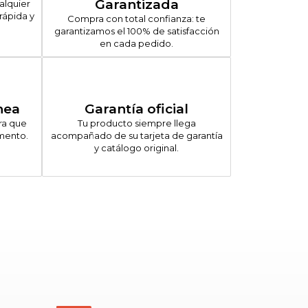
Garantizada
alquier
rápida y
Compra con total confianza: te
garantizamos el 100% de satisfacción
en cada pedido.
nea
Garantía oficial
ra que
Tu producto siempre llega
mento.
acompañado de su tarjeta de garantía
y catálogo original.