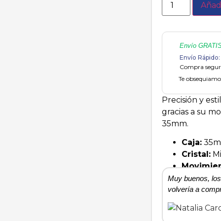
Añadi
Envío GRATI
Envío Rápido: 
Compra segura
Te obsequiamos
Precisión y esti
gracias a su m
35mm.
Caja:
35m
Cristal:
Mi
Movimien
Muy buenos, los 
volvería a compr