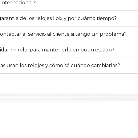
internacional?
arantía de los relojes Loix y por cuánto tiempo?
tactar al servicio al cliente si tengo un problema?
dar mi reloj para mantenerlo en buen estado?
las usan los relojes y cómo sé cuándo cambiarlas?
REGÍSTRATE
strate y recibe 15% de descuento en tu primera c