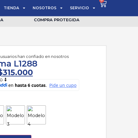
0
TIENDA
NOSOTROS
SERVICIO
IA
COMPRA PROTEGIDA
 usuarios han confiado en nosotros
ama L1288
$
315.000
 ⬇️