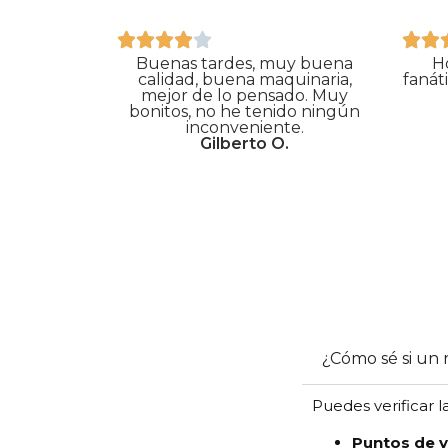
Buenas tardes, muy buena
H
calidad, buena maquinaria,
fanát
mejor de lo pensado. Muy
bonitos, no he tenido ningún
inconveniente.
Gilberto O.
¿Cómo sé si un r
Puedes verificar l
Puntos de ve