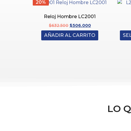
20%
Reloj Hombre LC2001
$
632.500
$
506.000
AÑADIR AL CARRITO
SE
LO 