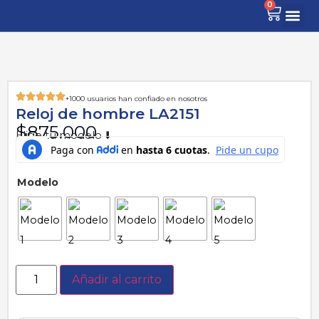
0
+1000 usuarios han confiado en nosotros
Reloj de hombre LA2151
$
875.000
Elige tu modelo ⬇️
Modelo
Añadir al carrito