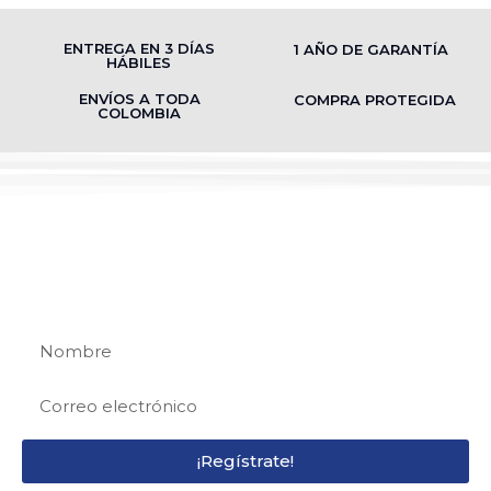
ENTREGA EN 3 DÍAS
1 AÑO DE GARANTÍA
HÁBILES
ENVÍOS A TODA
COMPRA PROTEGIDA
COLOMBIA
REGÍSTRATE
Regístrate y recibe 15% de descuento en tu
primera compra
¡Regístrate!