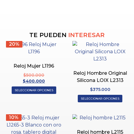
TE PUEDEN
INTERESAR
20%
Reloj Mujer L1196
Reloj Hombre Original
$
500.000
Silicona LOIX L2313
$
400.000
$
375.000
SELECCIONAR OPCIONES
SELECCIONAR OPCIONES
10%
Reloj hombre L2115