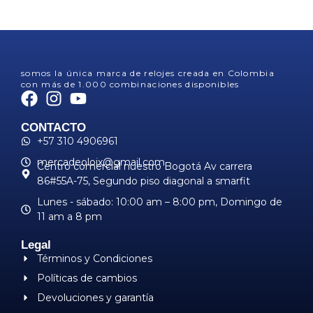
somos la única marca de relojes creada en Colombia
con más de 1.000 combinaciones disponibles
CONTACTO
+57 310 4906961
mercadeoloix@gmail.com
Centro comercial nuestro Bogotá Av carrera
86#55A-75, Segundo piso diagonal a smarfit
Lunes - sábado: 10:00 am – 8:00 pm, ​Domingo de
11 am a 8 pm
Legal
Términos y Condiciones
Políticas de cambios
Devoluciones y garantía