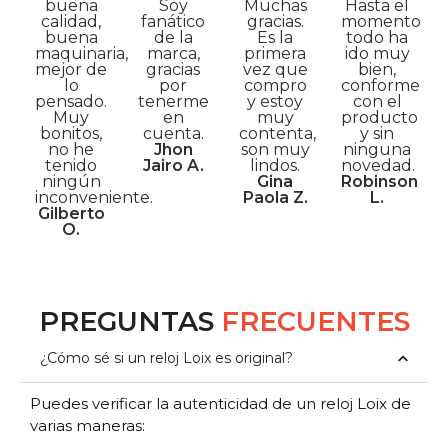
buena
Soy
Muchas
Hasta el
calidad,
fanático
gracias.
momento
buena
de la
Es la
todo ha
maquinaria,
marca,
primera
ido muy
mejor de
gracias
vez que
bien,
lo
por
compro
conforme
pensado.
tenerme
y estoy
con el
Muy
en
muy
producto
bonitos,
cuenta.
contenta,
y sin
no he
Jhon
son muy
ninguna
tenido
Jairo A.
lindos.
novedad.
ningún
Gina
Robinson
inconveniente.
Paola Z.
L.
Gilberto
O.
PREGUNTAS
FRECUENTES
¿Cómo sé si un reloj Loix es original?
Puedes verificar la autenticidad de un reloj Loix de
varias maneras: